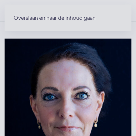
Overslaan en naar de inhoud gaan
Home
»
Producten
»
Modellen
»
Ria P