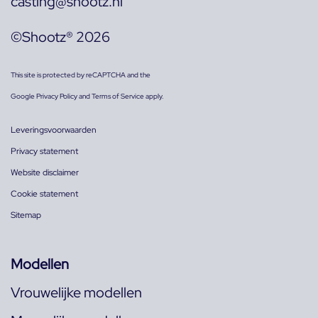
casting@shootz.nl
©Shootz® 2026
This site is protected by reCAPTCHA and the
Google
Privacy Policy
and
Terms of Service
apply.
Leveringsvoorwaarden
Privacy statement
Website disclaimer
Cookie statement
Sitemap
Modellen
Vrouwelijke modellen