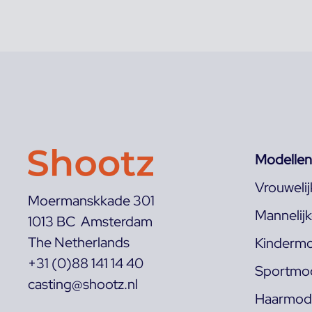
Modellen
Vrouweli
Moermanskkade 301
Mannelij
1013 BC Amsterdam
The Netherlands
Kindermo
+31 (0)88 141 14 40
Sportmod
casting@shootz.nl
Haarmode