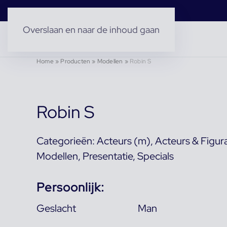
Overslaan en naar de inhoud gaan
Home
»
Producten
»
Modellen
»
Robin S
Robin S
Categorieën:
Acteurs (m)
,
Acteurs & Figur
Modellen
,
Presentatie
,
Specials
Persoonlijk:
Geslacht
Man