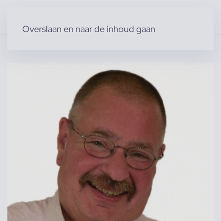
Overslaan en naar de inhoud gaan
Home
»
Producten
»
Modellen
»
Ronald K