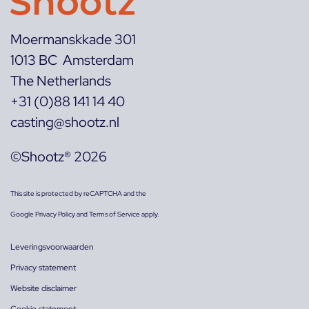
Moermanskkade 301
1013 BC Amsterdam
The Netherlands
+31 (0)88 141 14 40
casting@shootz.nl
©Shootz® 2026
This site is protected by reCAPTCHA and the
Google
Privacy Policy
and
Terms of Service
apply.
Leveringsvoorwaarden
Privacy statement
Website disclaimer