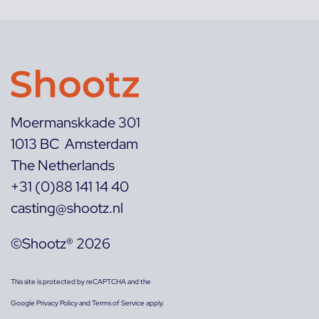
Moermanskkade 301
1013 BC Amsterdam
The Netherlands
+31 (0)88 141 14 40
casting@shootz.nl
©Shootz® 2026
This site is protected by reCAPTCHA and the
Google
Privacy Policy
and
Terms of Service
apply.