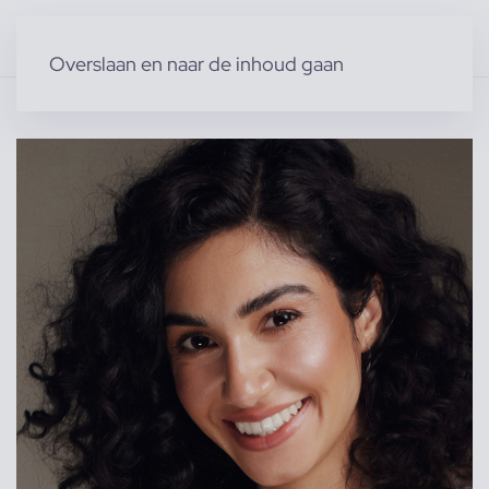
Overslaan en naar de inhoud gaan
Home
»
Producten
»
Modellen
»
Sadja F