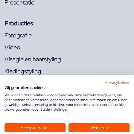
Presentatie
Producties
Fotografie
Video
Visagie en haarstyling
Kledingstyling
Locaties
Privacybeleid
Wij gebruiken cookies
We kunnen deze plaatsen voor analyse van onze bezoekersgegevens, om
onze website te verbeteren, gepersonaliseerde inhoud te tonen en om u een
Volg ons op:
geweldige website-ervaring te bieden. Voor meer informatie over de cookies
die we gebruiken opent u de instellingen.
Accepteer alles
Weigeren