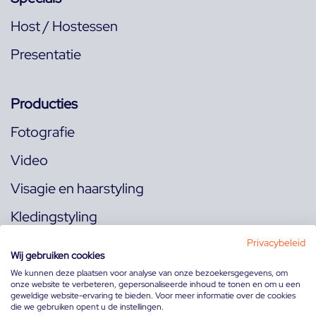
Host / Hostessen
Presentatie
Producties
Fotografie
Video
Visagie en haarstyling
Kledingstyling
Locaties
Privacybeleid
Wij gebruiken cookies
We kunnen deze plaatsen voor analyse van onze bezoekersgegevens, om
onze website te verbeteren, gepersonaliseerde inhoud te tonen en om u een
Volg ons op:
geweldige website-ervaring te bieden. Voor meer informatie over de cookies
die we gebruiken opent u de instellingen.