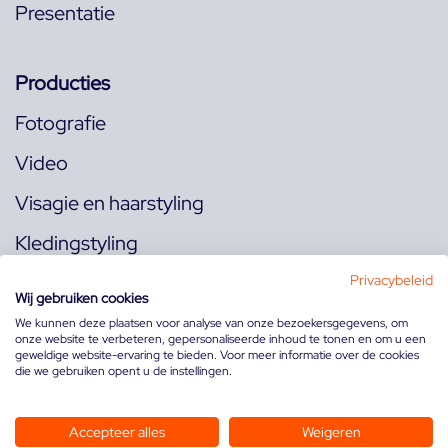
Presentatie
Producties
Fotografie
Video
Visagie en haarstyling
Kledingstyling
Locaties
Privacybeleid
Wij gebruiken cookies
We kunnen deze plaatsen voor analyse van onze bezoekersgegevens, om
onze website te verbeteren, gepersonaliseerde inhoud te tonen en om u een
Volg ons op:
geweldige website-ervaring te bieden. Voor meer informatie over de cookies
die we gebruiken opent u de instellingen.
Accepteer alles
Weigeren