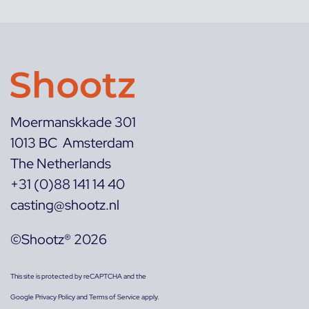
Moermanskkade 301
1013 BC Amsterdam
The Netherlands
+31 (0)88 141 14 40
casting@shootz.nl
©Shootz® 2026
This site is protected by reCAPTCHA and the
Google
Privacy Policy
and
Terms of Service
apply.