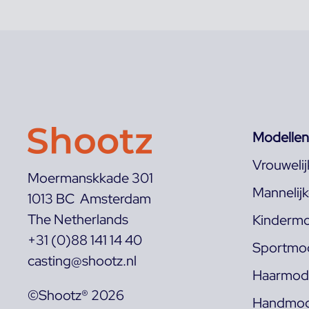
Modellen
Vrouweli
Moermanskkade 301
Mannelij
1013 BC Amsterdam
The Netherlands
Kindermo
+31 (0)88 141 14 40
Sportmod
casting@shootz.nl
Haarmode
©Shootz® 2026
Handmod