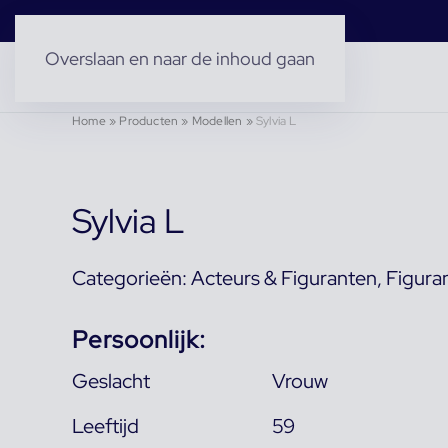
Overslaan en naar de inhoud gaan
Home
»
Producten
»
Modellen
»
Sylvia L
Sylvia L
Categorieën:
Acteurs & Figuranten
,
Figura
Persoonlijk:
Geslacht
Vrouw
Leeftijd
59