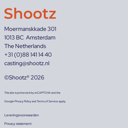
Moermanskkade 301
1013 BC Amsterdam
The Netherlands
+31 (0)88 141 14 40
casting@shootz.nl
©Shootz® 2026
This site is protected by reCAPTCHA and the
Google
Privacy Policy
and
Terms of Service
apply.
Leveringsvoorwaarden
Privacy statement