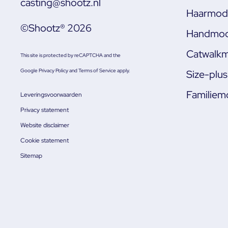
casting@shootz.nl
Haarmode
©Shootz® 2026
Handmod
Catwalkm
This site is protected by reCAPTCHA and the
Google
Privacy Policy
and
Terms of Service
apply.
Size-plu
Familiem
Leveringsvoorwaarden
Privacy statement
Website disclaimer
Cookie statement
Sitemap