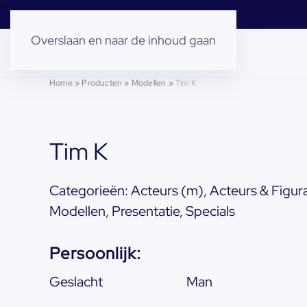
Overslaan en naar de inhoud gaan
Home
»
Producten
»
Modellen
»
Tim K
Tim K
Categorieën:
Acteurs (m)
,
Acteurs & Figur
Modellen
,
Presentatie
,
Specials
Persoonlijk:
Geslacht
Man