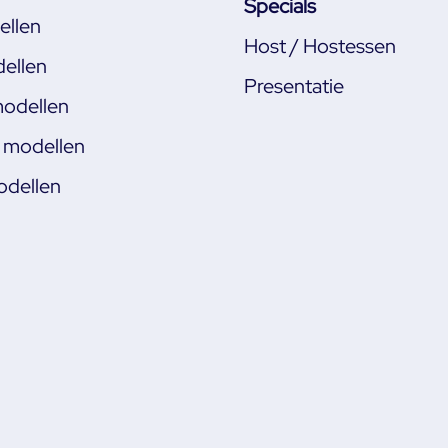
Specials
llen
Host / Hostessen
ellen
Presentatie
odellen
s modellen
odellen