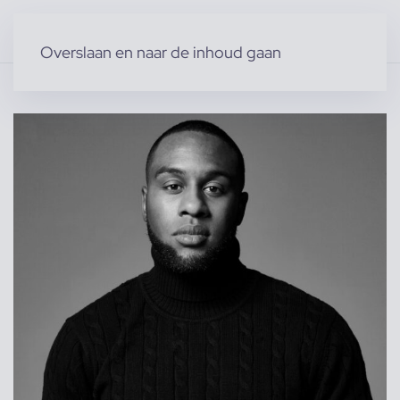
Overslaan en naar de inhoud gaan
Home
»
Producten
»
Modellen
»
Trumaine B