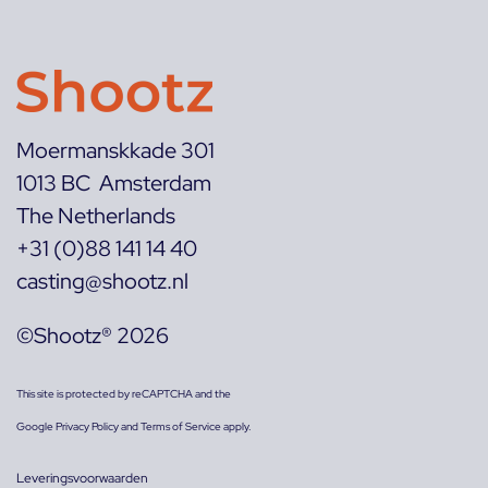
Moermanskkade 301
1013 BC Amsterdam
The Netherlands
+31 (0)88 141 14 40
casting@shootz.nl
©Shootz® 2026
This site is protected by reCAPTCHA and the
Google
Privacy Policy
and
Terms of Service
apply.
Leveringsvoorwaarden