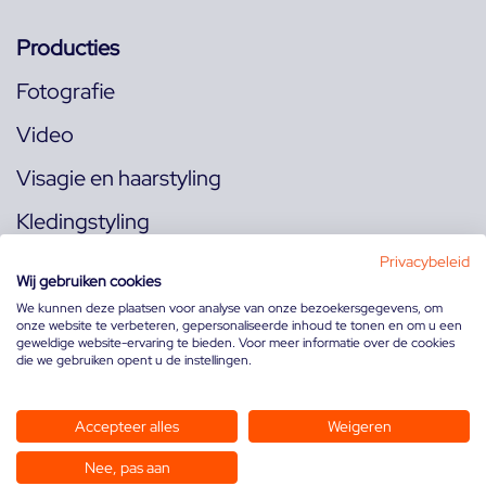
Producties
Fotografie
Video
Visagie en haarstyling
Kledingstyling
Locaties
Privacybeleid
Wij gebruiken cookies
We kunnen deze plaatsen voor analyse van onze bezoekersgegevens, om
onze website te verbeteren, gepersonaliseerde inhoud te tonen en om u een
Volg ons op:
geweldige website-ervaring te bieden. Voor meer informatie over de cookies
die we gebruiken opent u de instellingen.
Accepteer alles
Weigeren
Nee, pas aan