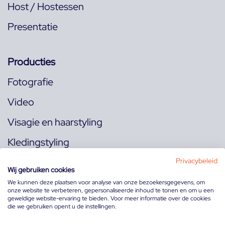
Host / Hostessen
Presentatie
Producties
Fotografie
Video
Visagie en haarstyling
Kledingstyling
Locaties
Privacybeleid
Wij gebruiken cookies
We kunnen deze plaatsen voor analyse van onze bezoekersgegevens, om
onze website te verbeteren, gepersonaliseerde inhoud te tonen en om u een
Volg ons op:
geweldige website-ervaring te bieden. Voor meer informatie over de cookies
die we gebruiken opent u de instellingen.