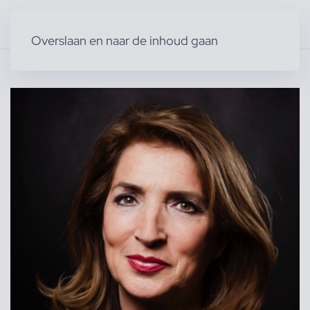
Overslaan en naar de inhoud gaan
Home
»
Producten
»
Modellen
»
Vrouwelijke modellen
»
Andrea A