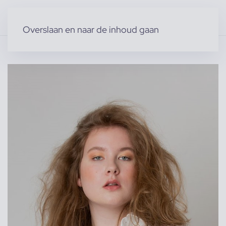
Overslaan en naar de inhoud gaan
Home
»
Producten
»
Modellen
»
Vrouwelijke modellen
»
Laura B