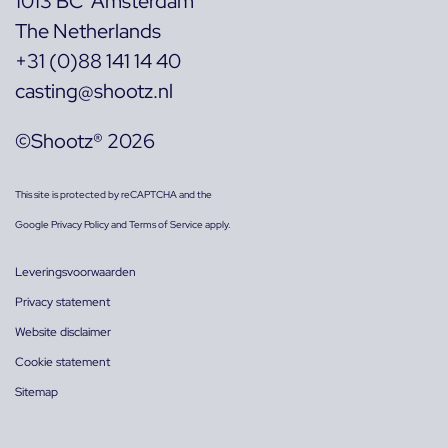
1013 BC Amsterdam
The Netherlands
+31 (0)88 141 14 40
casting@shootz.nl
©Shootz® 2026
This site is protected by reCAPTCHA and the
Google
Privacy Policy
and
Terms of Service
apply.
Leveringsvoorwaarden
Privacy statement
Website disclaimer
Cookie statement
Sitemap