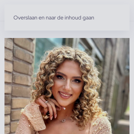
Overslaan en naar de inhoud gaan
Home
»
Producten
»
Modellen
»
Vrouwelijke modellen
»
Romy D