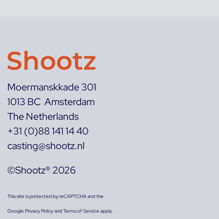
Moermanskkade 301
1013 BC Amsterdam
The Netherlands
+31 (0)88 141 14 40
casting@shootz.nl
©Shootz® 2026
This site is protected by reCAPTCHA and the
Google
Privacy Policy
and
Terms of Service
apply.