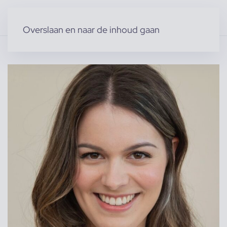
Overslaan en naar de inhoud gaan
Home
»
Producten
»
Modellen
»
Vrouwelijke modellen
»
Rosalien B