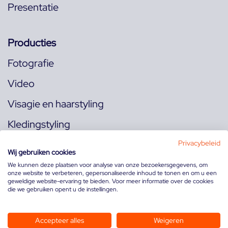
Presentatie
Producties
Fotografie
Video
Visagie en haarstyling
Kledingstyling
Locaties
Privacybeleid
Wij gebruiken cookies
We kunnen deze plaatsen voor analyse van onze bezoekersgegevens, om
onze website te verbeteren, gepersonaliseerde inhoud te tonen en om u een
Volg ons op:
geweldige website-ervaring te bieden. Voor meer informatie over de cookies
die we gebruiken opent u de instellingen.
Accepteer alles
Weigeren