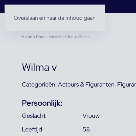
Overslaan en naar de inhoud gaan
Home
»
Producten
»
Modellen
»
Wilma v
Wilma v
Categorieën:
Acteurs & Figuranten
,
Figura
Persoonlijk:
Geslacht
Vrouw
Leeftijd
58