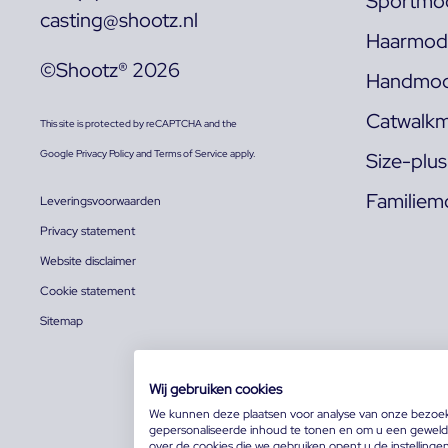
Sportmod
casting@shootz.nl
Haarmode
©Shootz® 2026
Handmod
Catwalkm
This site is protected by reCAPTCHA and the
Google
Privacy Policy
and
Terms of Service
apply.
Size-plu
Familiem
Leveringsvoorwaarden
Privacy statement
Website disclaimer
Cookie statement
Sitemap
Wij gebruiken cookies
We kunnen deze plaatsen voor analyse van onze bezoe
gepersonaliseerde inhoud te tonen en om u een geweldi
over de cookies die we gebruiken opent u de instellinge