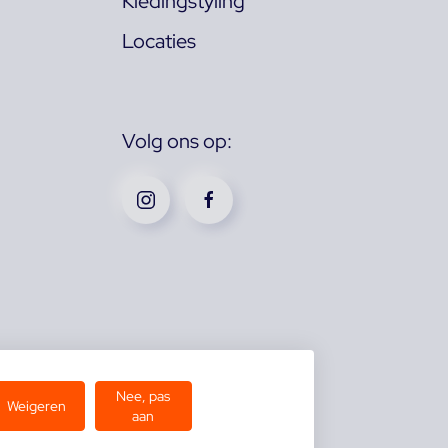
Kledingstyling
Locaties
Volg ons op:
Nee, pas
Weigeren
aan