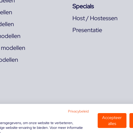
ellen
Specials
llen
Host / Hostessen
ellen
Presentatie
odellen
s modellen
odellen
Privacybeleid
Accepteer
kersgegevens, om onze website te verbeteren,
alles
ge website-ervaring te bieden. Voor meer informatie
n.