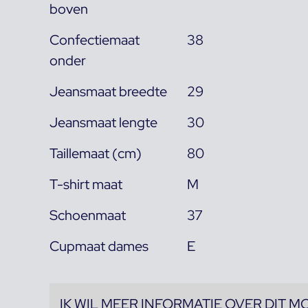
boven
Confectiemaat
38
onder
Jeansmaat breedte
29
Jeansmaat lengte
30
Taillemaat (cm)
80
T-shirt maat
M
Schoenmaat
37
Cupmaat dames
E
IK WIL MEER INFORMATIE OVER DIT M