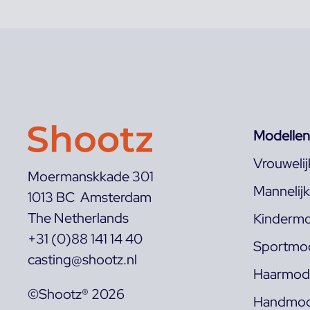
Modellen
Vrouweli
Moermanskkade 301
Mannelij
1013 BC Amsterdam
The Netherlands
Kindermo
+31 (0)88 141 14 40
Sportmod
casting@shootz.nl
Haarmode
©Shootz® 2026
Handmod