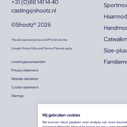
+31 (0)88 141 14 40
Sportmod
casting@shootz.nl
Haarmode
©Shootz® 2026
Handmod
Catwalkm
This site is protected by reCAPTCHA and the
Google
Privacy Policy
and
Terms of Service
apply.
Size-plu
Familiem
Leveringsvoorwaarden
Privacy statement
Website disclaimer
Cookie statement
Sitemap
Wij gebruiken cookies
We kunnen deze plaatsen voor analyse van onze bezoe
gepersonaliseerde inhoud te tonen en om u een geweldi