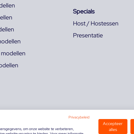
ellen
Specials
llen
Host / Hostessen
ellen
Presentatie
odellen
s modellen
odellen
Privacybeleid
Accepteer
kersgegevens, om onze website te verbeteren,
alles
ge website-ervaring te bieden. Voor meer informatie