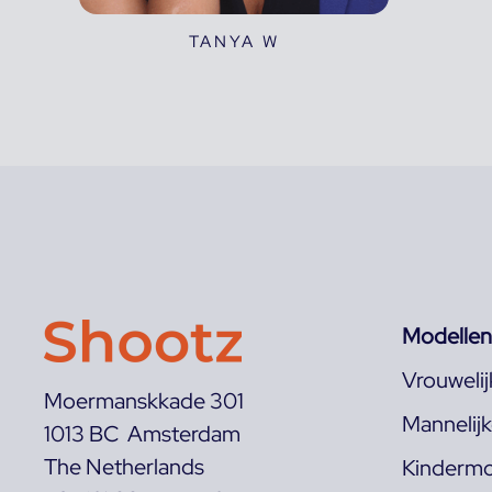
TANYA W
Modellen
Vrouweli
Moermanskkade 301
Mannelij
1013 BC Amsterdam
The Netherlands
Kindermo