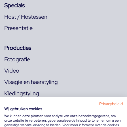
Specials
Host / Hostessen
Presentatie
Producties
Fotografie
Video
Visagie en haarstyling
Kledingstyling
Locaties
Privacybeleid
Wij gebruiken cookies
We kunnen deze plaatsen voor analyse van onze bezoekersgegevens, om
onze website te verbeteren, gepersonaliseerde inhoud te tonen en om u een
Volg ons op:
geweldige website-ervaring te bieden. Voor meer informatie over de cookies