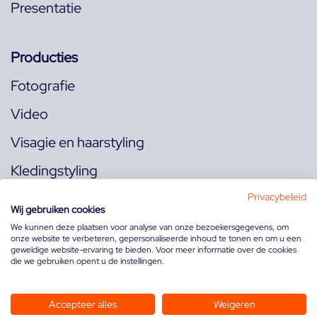
Presentatie
Producties
Fotografie
Video
Visagie en haarstyling
Kledingstyling
Locaties
Privacybeleid
Wij gebruiken cookies
We kunnen deze plaatsen voor analyse van onze bezoekersgegevens, om
onze website te verbeteren, gepersonaliseerde inhoud te tonen en om u een
Volg ons op:
geweldige website-ervaring te bieden. Voor meer informatie over de cookies
die we gebruiken opent u de instellingen.
Accepteer alles
Weigeren