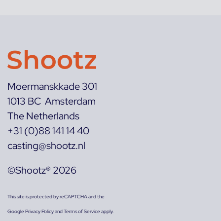
Moermanskkade 301
1013 BC Amsterdam
The Netherlands
+31 (0)88 141 14 40
casting@shootz.nl
©Shootz® 2026
This site is protected by reCAPTCHA and the
Google
Privacy Policy
and
Terms of Service
apply.