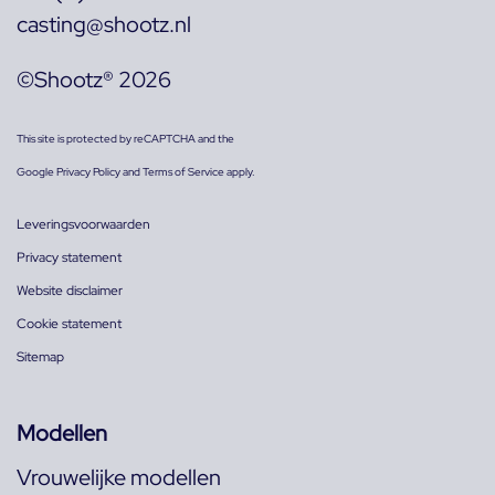
casting@shootz.nl
©Shootz® 2026
This site is protected by reCAPTCHA and the
Google
Privacy Policy
and
Terms of Service
apply.
Leveringsvoorwaarden
Privacy statement
Website disclaimer
Cookie statement
Sitemap
Modellen
Vrouwelijke modellen