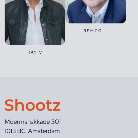
REMCO L
RAY V
Moermanskkade 301
1013 BC Amsterdam