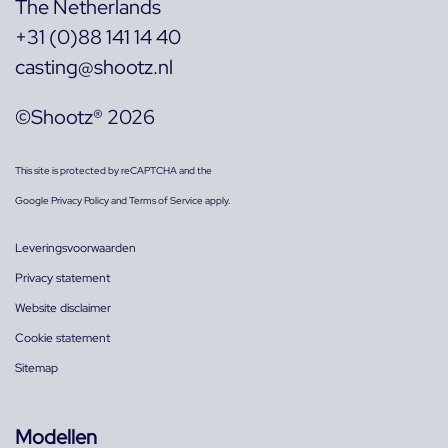
The Netherlands
+31 (0)88 141 14 40
casting@shootz.nl
©Shootz® 2026
This site is protected by reCAPTCHA and the
Google
Privacy Policy
and
Terms of Service
apply.
Leveringsvoorwaarden
Privacy statement
Website disclaimer
Cookie statement
Sitemap
Modellen