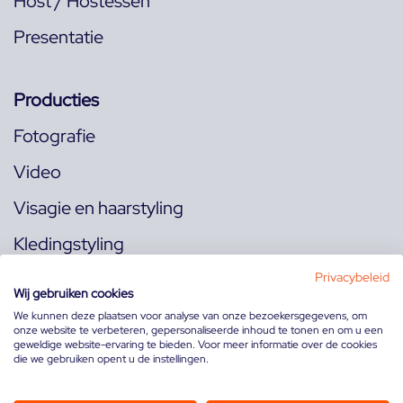
Host / Hostessen
Presentatie
Producties
Fotografie
Video
Visagie en haarstyling
Kledingstyling
Locaties
Privacybeleid
Wij gebruiken cookies
We kunnen deze plaatsen voor analyse van onze bezoekersgegevens, om
onze website te verbeteren, gepersonaliseerde inhoud te tonen en om u een
Volg ons op:
geweldige website-ervaring te bieden. Voor meer informatie over de cookies
die we gebruiken opent u de instellingen.