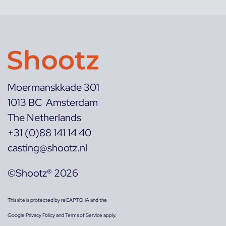
Moermanskkade 301
1013 BC Amsterdam
The Netherlands
+31 (0)88 141 14 40
casting@shootz.nl
©Shootz® 2026
This site is protected by reCAPTCHA and the
Google
Privacy Policy
and
Terms of Service
apply.