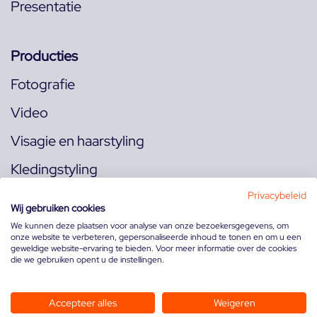
Presentatie
Producties
Fotografie
Video
Visagie en haarstyling
Kledingstyling
Locaties
Privacybeleid
Wij gebruiken cookies
We kunnen deze plaatsen voor analyse van onze bezoekersgegevens, om
onze website te verbeteren, gepersonaliseerde inhoud te tonen en om u een
Volg ons op:
geweldige website-ervaring te bieden. Voor meer informatie over de cookies
die we gebruiken opent u de instellingen.
Accepteer alles
Weigeren