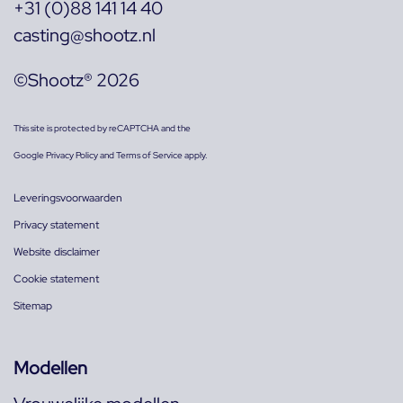
+31 (0)88 141 14 40
casting@shootz.nl
©Shootz® 2026
This site is protected by reCAPTCHA and the
Google
Privacy Policy
and
Terms of Service
apply.
Leveringsvoorwaarden
Privacy statement
Website disclaimer
Cookie statement
Sitemap
Modellen