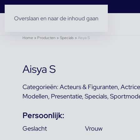
Overslaan en naar de inhoud gaan
Home
»
Producten
»
Specials
»
Aisya S
Aisya S
Categorieën:
Acteurs & Figuranten
,
Actric
Modellen
,
Presentatie
,
Specials
,
Sportmode
Persoonlijk:
Geslacht
Vrouw