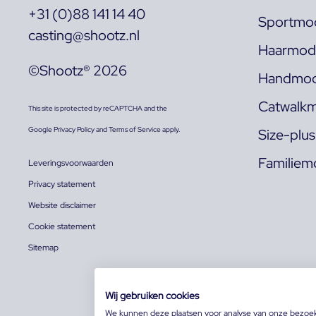
+31 (0)88 141 14 40
Sportmod
casting@shootz.nl
Haarmode
©Shootz® 2026
Handmod
Catwalkm
This site is protected by reCAPTCHA and the
Google
Privacy Policy
and
Terms of Service
apply.
Size-plu
Familiem
Leveringsvoorwaarden
Privacy statement
Website disclaimer
Cookie statement
Sitemap
Wij gebruiken cookies
We kunnen deze plaatsen voor analyse van onze bezoe