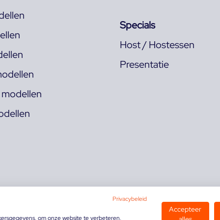
ellen
Specials
llen
Host / Hostessen
ellen
Presentatie
odellen
s modellen
odellen
Privacybeleid
Accepteer
kersgegevens, om onze website te verbeteren,
alles