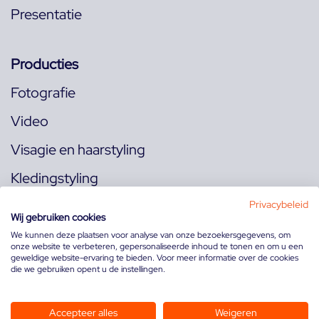
Presentatie
Producties
Fotografie
Video
Visagie en haarstyling
Kledingstyling
Locaties
Privacybeleid
Wij gebruiken cookies
We kunnen deze plaatsen voor analyse van onze bezoekersgegevens, om
onze website te verbeteren, gepersonaliseerde inhoud te tonen en om u een
Volg ons op:
geweldige website-ervaring te bieden. Voor meer informatie over de cookies
die we gebruiken opent u de instellingen.
Accepteer alles
Weigeren