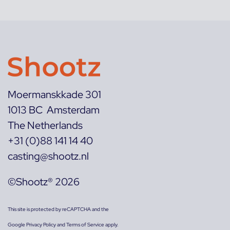
Moermanskkade 301
1013 BC Amsterdam
The Netherlands
+31 (0)88 141 14 40
casting@shootz.nl
©Shootz® 2026
This site is protected by reCAPTCHA and the
Google
Privacy Policy
and
Terms of Service
apply.