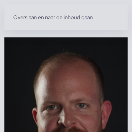
Overslaan en naar de inhoud gaan
Home
»
Producten
»
Modellen
»
Mannelijke modellen
»
Luuk D