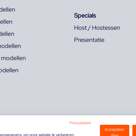
ellen
Specials
llen
Host / Hostessen
ellen
Presentatie
odellen
s modellen
odellen
Privacybeleid
Accepteer
kersgegevens, om onze website te verbeteren,
alles