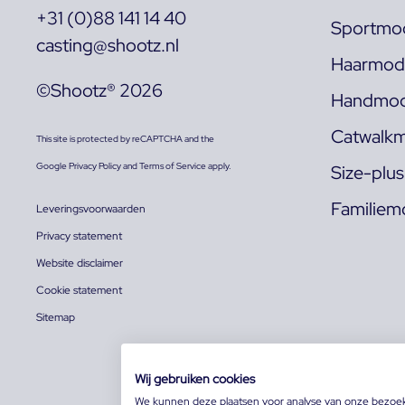
+31 (0)88 141 14 40
Sportmod
casting@shootz.nl
Haarmode
©Shootz® 2026
Handmod
Catwalkm
This site is protected by reCAPTCHA and the
Google
Privacy Policy
and
Terms of Service
apply.
Size-plu
Familiem
Leveringsvoorwaarden
Privacy statement
Website disclaimer
Cookie statement
Sitemap
Wij gebruiken cookies
We kunnen deze plaatsen voor analyse van onze bezoe