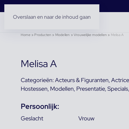
Overslaan en naar de inhoud gaan
Home
»
Producten
»
Modellen
»
Vrouwelijke modellen
»
Melisa A
Melisa A
Categorieën:
Acteurs & Figuranten
,
Actric
Hostessen
,
Modellen
,
Presentatie
,
Specials
Persoonlijk:
Geslacht
Vrouw