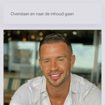
Overslaan en naar de inhoud gaan
Home
»
Producten
»
Modellen
»
Sportmodellen
»
Rens K