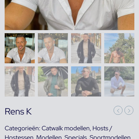
Rens K
Categorieën:
Catwalk modellen
,
Hosts /
Hostessen
,
Modellen
,
Specials
,
Sportmodellen