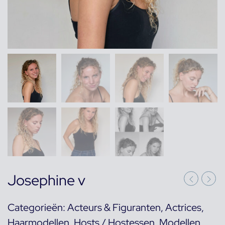
Josephine v
Categorieën:
Acteurs & Figuranten
,
Actrices
,
Haarmodellen
,
Hosts / Hostessen
,
Modellen
,