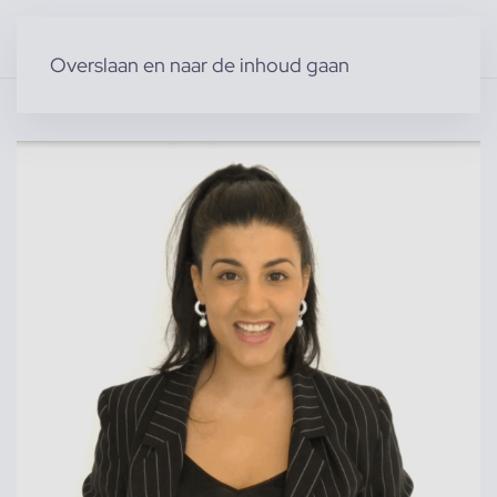
Overslaan en naar de inhoud gaan
Home
»
Producten
»
Modellen
»
Vrouwelijke modellen
»
Angel M