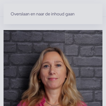
Overslaan en naar de inhoud gaan
Home
»
Producten
»
Modellen
»
Vrouwelijke modellen
»
Anne v