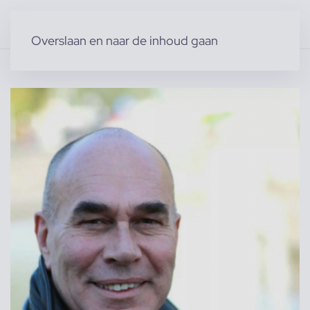
Overslaan en naar de inhoud gaan
Home
»
Producten
»
Modellen
»
Mannelijke modellen
»
Dick O