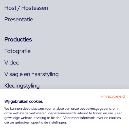
Host / Hostessen
Presentatie
Producties
Fotografie
Video
Visagie en haarstyling
Kledingstyling
Locaties
Privacybeleid
Wij gebruiken cookies
We kunnen deze plaatsen voor analyse van onze bezoekersgegevens, om
onze website te verbeteren, gepersonaliseerde inhoud te tonen en om u een
Volg ons op:
geweldige website-ervaring te bieden. Voor meer informatie over de cookies
die we gebruiken opent u de instellingen.