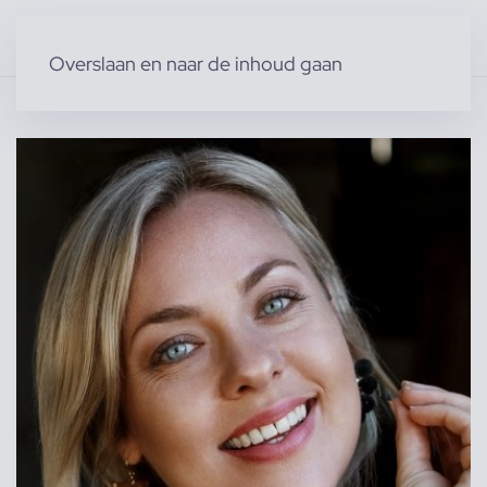
Overslaan en naar de inhoud gaan
Home
»
Producten
»
Modellen
»
Vrouwelijke modellen
»
Eva v