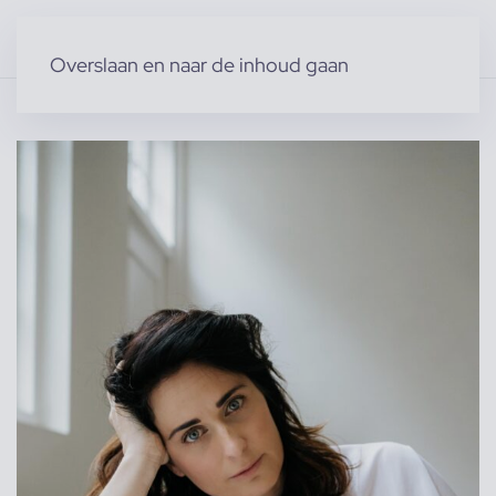
Overslaan en naar de inhoud gaan
Home
»
Producten
»
Modellen
»
Vrouwelijke modellen
»
Nicole H