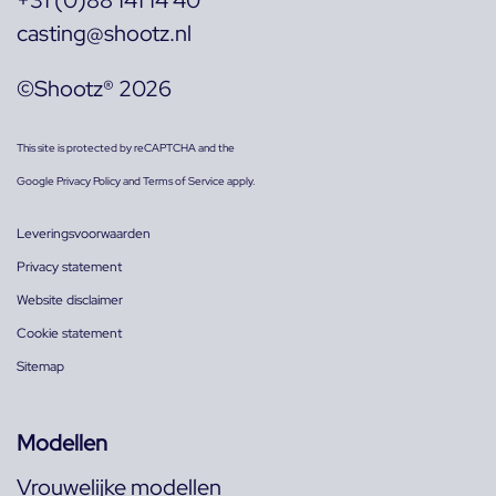
+31 (0)88 141 14 40
casting@shootz.nl
©Shootz® 2026
This site is protected by reCAPTCHA and the
Google
Privacy Policy
and
Terms of Service
apply.
Leveringsvoorwaarden
Privacy statement
Website disclaimer
Cookie statement
Sitemap
Modellen
Vrouwelijke modellen