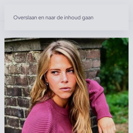
Overslaan en naar de inhoud gaan
Home
»
Producten
»
Modellen
»
Vrouwelijke modellen
»
Nikki K