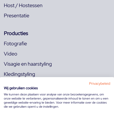
Host / Hostessen
Presentatie
Producties
Fotografie
Video
Visagie en haarstyling
Kledingstyling
Locaties
Privacybeleid
Wij gebruiken cookies
We kunnen deze plaatsen voor analyse van onze bezoekersgegevens, om
onze website te verbeteren, gepersonaliseerde inhoud te tonen en om u een
Volg ons op:
geweldige website-ervaring te bieden. Voor meer informatie over de cookies
die we gebruiken opent u de instellingen.