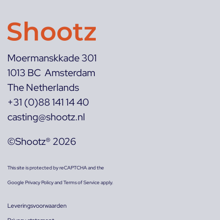
Moermanskkade 301
1013 BC Amsterdam
The Netherlands
+31 (0)88 141 14 40
casting@shootz.nl
©Shootz® 2026
This site is protected by reCAPTCHA and the
Google
Privacy Policy
and
Terms of Service
apply.
Leveringsvoorwaarden