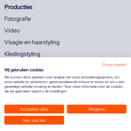
Producties
Fotografie
Video
Visagie en haarstyling
Kledingstyling
Locaties
Privacybeleid
Wij gebruiken cookies
We kunnen deze plaatsen voor analyse van onze bezoekersgegevens, om
onze website te verbeteren, gepersonaliseerde inhoud te tonen en om u een
Volg ons op:
geweldige website-ervaring te bieden. Voor meer informatie over de cookies
die we gebruiken opent u de instellingen.
Accepteer alles
Weigeren
Nee, pas aan