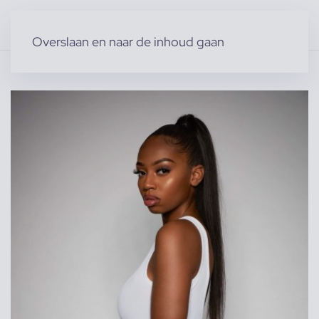
Overslaan en naar de inhoud gaan
Home
»
Producten
»
Modellen
»
Vrouwelijke modellen
»
Nina I