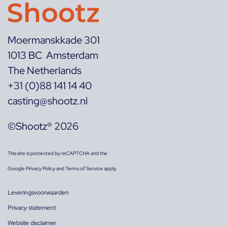
Moermanskkade 301
1013 BC Amsterdam
The Netherlands
+31 (0)88 141 14 40
casting@shootz.nl
©Shootz® 2026
This site is protected by reCAPTCHA and the
Google
Privacy Policy
and
Terms of Service
apply.
Leveringsvoorwaarden
Privacy statement
Website disclaimer