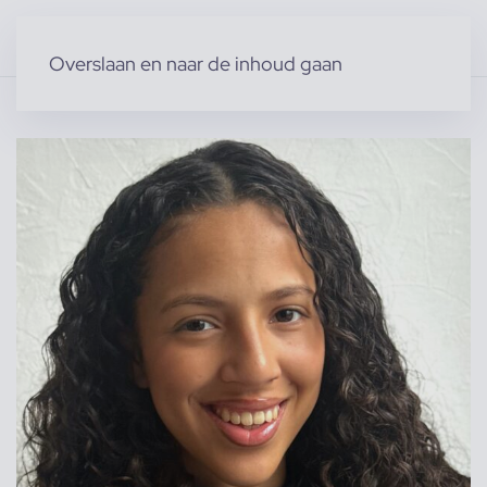
Overslaan en naar de inhoud gaan
Home
»
Producten
»
Modellen
»
Vrouwelijke modellen
»
Thamia T