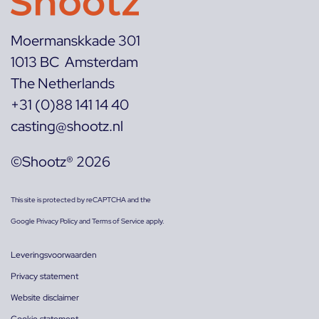
Moermanskkade 301
1013 BC Amsterdam
The Netherlands
+31 (0)88 141 14 40
casting@shootz.nl
©Shootz® 2026
This site is protected by reCAPTCHA and the
Google
Privacy Policy
and
Terms of Service
apply.
Leveringsvoorwaarden
Privacy statement
Website disclaimer