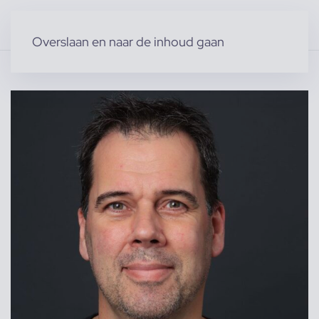
Overslaan en naar de inhoud gaan
Home
»
Producten
»
Acteurs & Figuranten
»
Acteurs (m)
»
Arjan F