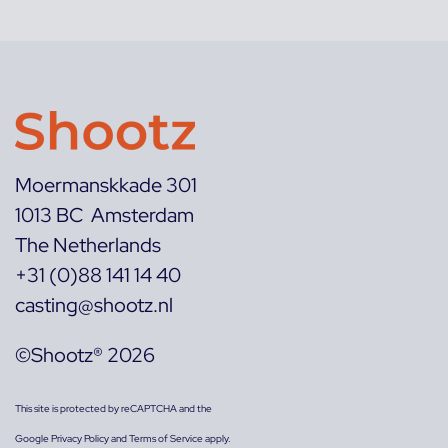
Moermanskkade 301
1013 BC Amsterdam
The Netherlands
+31 (0)88 141 14 40
casting@shootz.nl
©Shootz® 2026
This site is protected by reCAPTCHA and the
Google
Privacy Policy
and
Terms of Service
apply.