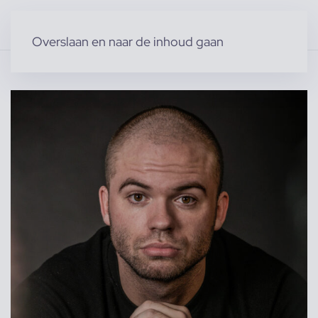
Overslaan en naar de inhoud gaan
Home
»
Producten
»
Acteurs & Figuranten
»
Acteurs (m)
»
Hidde d