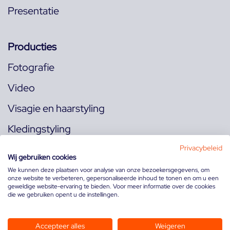
Presentatie
Producties
Fotografie
Video
Visagie en haarstyling
Kledingstyling
Locaties
Privacybeleid
Wij gebruiken cookies
We kunnen deze plaatsen voor analyse van onze bezoekersgegevens, om
onze website te verbeteren, gepersonaliseerde inhoud te tonen en om u een
Volg ons op:
geweldige website-ervaring te bieden. Voor meer informatie over de cookies
die we gebruiken opent u de instellingen.
Accepteer alles
Weigeren