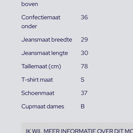
boven
Confectiemaat
36
onder
Jeansmaat breedte
29
Jeansmaat lengte
30
Taillemaat (cm)
78
T-shirt maat
S
Schoenmaat
37
Cupmaat dames
B
IK WIL MEER INFORMATIE OVER DIT M