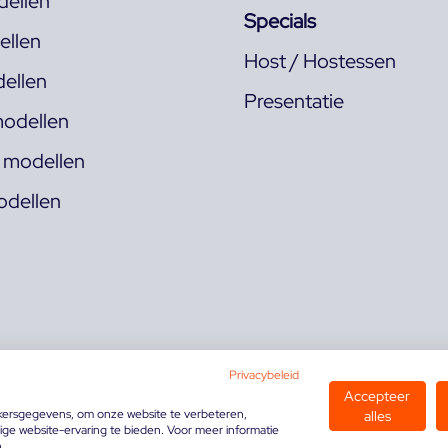
ellen
Specials
llen
Host / Hostessen
ellen
Presentatie
odellen
s modellen
odellen
Privacybeleid
Accepteer
kersgegevens, om onze website te verbeteren,
alles
ge website-ervaring te bieden. Voor meer informatie
n.