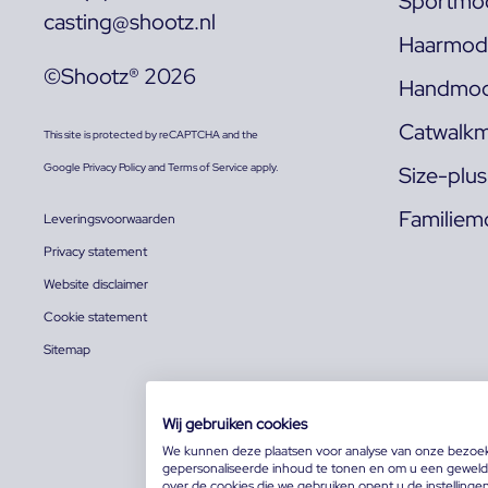
Sportmod
casting@shootz.nl
Haarmode
©Shootz® 2026
Handmod
Catwalkm
This site is protected by reCAPTCHA and the
Google
Privacy Policy
and
Terms of Service
apply.
Size-plu
Familiem
Leveringsvoorwaarden
Privacy statement
Website disclaimer
Cookie statement
Sitemap
Wij gebruiken cookies
We kunnen deze plaatsen voor analyse van onze bezoe
gepersonaliseerde inhoud te tonen en om u een geweldi
over de cookies die we gebruiken opent u de instellinge