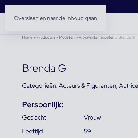
Overslaan en naar de inhoud gaan
Home
»
Producten
»
Modellen
»
Vrouwelijke modellen
»
Brenda G
Brenda G
Categorieën:
Acteurs & Figuranten
,
Actric
Persoonlijk:
Geslacht
Vrouw
Leeftijd
59