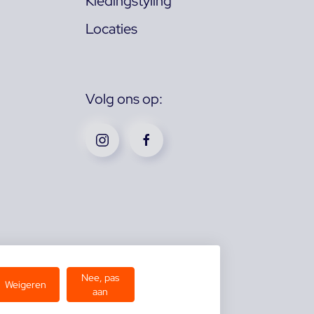
Kledingstyling
Locaties
Volg ons op:
Nee, pas
Weigeren
aan