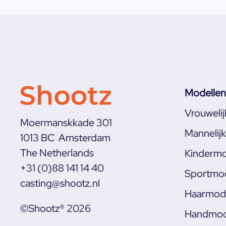
Modellen
Vrouweli
Moermanskkade 301
Mannelij
1013 BC Amsterdam
The Netherlands
Kindermo
+31 (0)88 141 14 40
Sportmod
casting@shootz.nl
Haarmode
©Shootz® 2026
Handmod