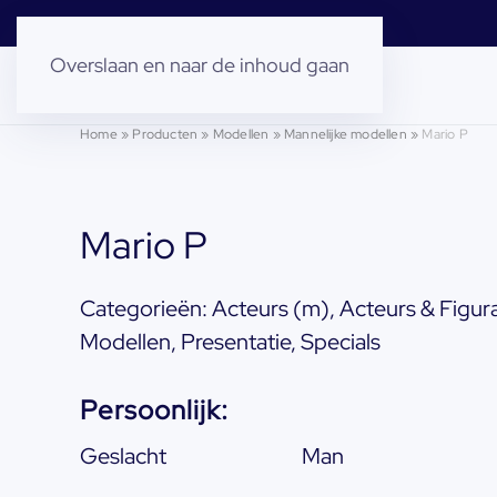
Overslaan en naar de inhoud gaan
Home
»
Producten
»
Modellen
»
Mannelijke modellen
»
Mario P
Mario P
Categorieën:
Acteurs (m)
,
Acteurs & Figur
Modellen
,
Presentatie
,
Specials
Persoonlijk:
Geslacht
Man