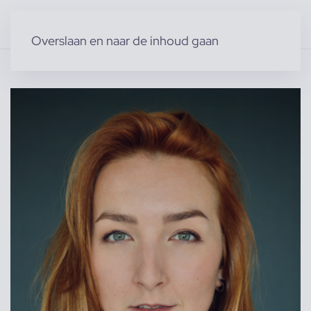
Overslaan en naar de inhoud gaan
Home
»
Producten
»
Modellen
»
Vrouwelijke modellen
»
Liesanne v