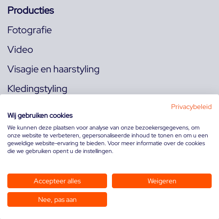
Producties
Fotografie
Video
Visagie en haarstyling
Kledingstyling
Locaties
Privacybeleid
Wij gebruiken cookies
We kunnen deze plaatsen voor analyse van onze bezoekersgegevens, om
onze website te verbeteren, gepersonaliseerde inhoud te tonen en om u een
Volg ons op:
geweldige website-ervaring te bieden. Voor meer informatie over de cookies
die we gebruiken opent u de instellingen.
Accepteer alles
Weigeren
Nee, pas aan