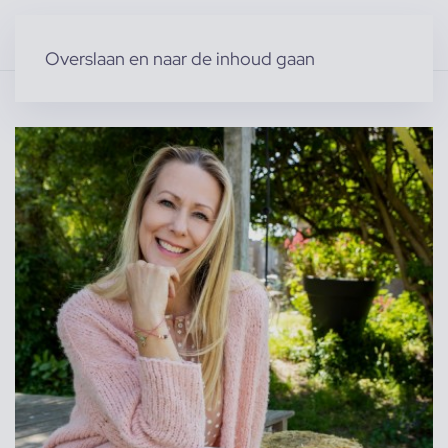
Overslaan en naar de inhoud gaan
Home
»
Producten
»
Modellen
»
Vrouwelijke modellen
»
Linda I