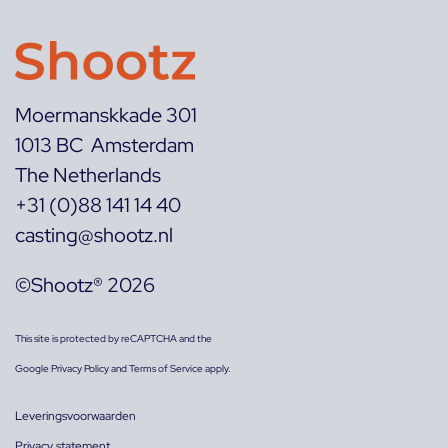
Moermanskkade 301
1013 BC Amsterdam
The Netherlands
+31 (0)88 141 14 40
casting@shootz.nl
©Shootz® 2026
This site is protected by reCAPTCHA and the
Google
Privacy Policy
and
Terms of Service
apply.
Leveringsvoorwaarden
Privacy statement