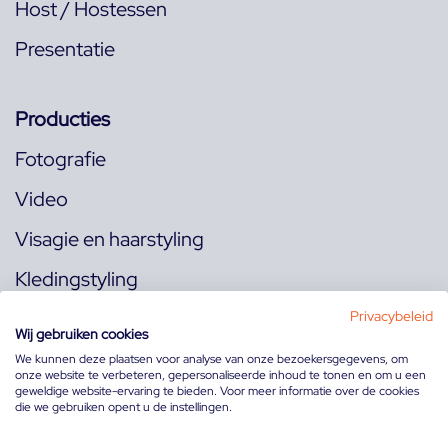
Host / Hostessen
Presentatie
Producties
Fotografie
Video
Visagie en haarstyling
Kledingstyling
Locaties
Privacybeleid
Wij gebruiken cookies
We kunnen deze plaatsen voor analyse van onze bezoekersgegevens, om
onze website te verbeteren, gepersonaliseerde inhoud te tonen en om u een
Volg ons op:
geweldige website-ervaring te bieden. Voor meer informatie over de cookies
die we gebruiken opent u de instellingen.