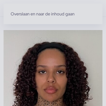
Overslaan en naar de inhoud gaan
Home
»
Producten
»
Acteurs & Figuranten
»
India S