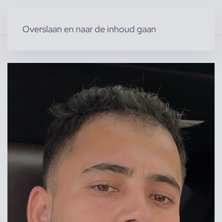
Overslaan en naar de inhoud gaan
Home
»
Producten
»
Modellen
»
A A