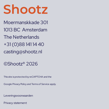
Moermanskkade 301
1013 BC Amsterdam
The Netherlands
+31 (0)88 141 14 40
casting@shootz.nl
©Shootz® 2026
This site is protected by reCAPTCHA and the
Google
Privacy Policy
and
Terms of Service
apply.
Leveringsvoorwaarden
Privacy statement