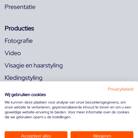
Presentatie
Producties
Fotografie
Video
Visagie en haarstyling
Kledingstyling
Locaties
Privacybeleid
Wij gebruiken cookies
We kunnen deze plaatsen voor analyse van onze bezoekersgegevens, om
onze website te verbeteren, gepersonaliseerde inhoud te tonen en om u een
Volg ons op:
geweldige website-ervaring te bieden. Voor meer informatie over de cookies
die we gebruiken opent u de instellingen.
Accepteer alles
Weigeren