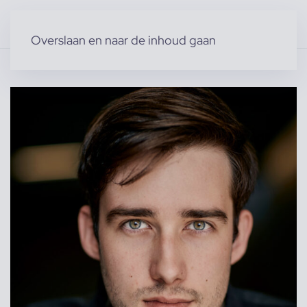
Overslaan en naar de inhoud gaan
Home
»
Producten
»
Acteurs & Figuranten
»
Jannik H