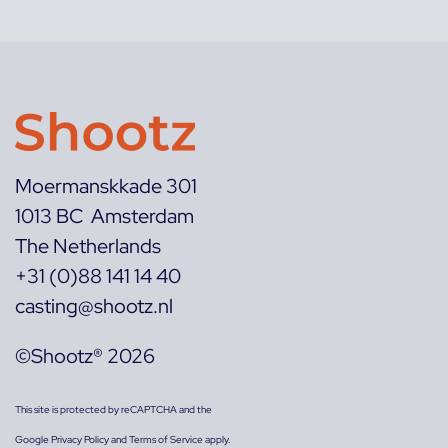
Moermanskkade 301
1013 BC Amsterdam
The Netherlands
+31 (0)88 141 14 40
casting@shootz.nl
©Shootz® 2026
This site is protected by reCAPTCHA and the
Google
Privacy Policy
and
Terms of Service
apply.