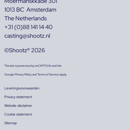
Moermanskkade 301
1013 BC Amsterdam
The Netherlands
+31 (0)88 141 14 40
casting@shootz.nl
©Shootz® 2026
This site is protected by reCAPTCHA and the
Google
Privacy Policy
and
Terms of Service
apply.
Leveringsvoorwaarden
Privacy statement
Website disclaimer
Cookie statement
Sitemap