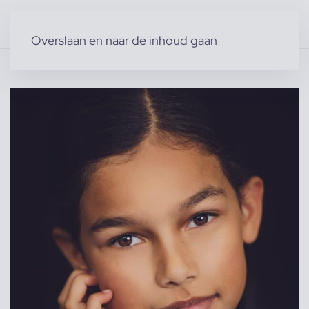
Overslaan en naar de inhoud gaan
Home
»
Producten
»
Modellen
»
Kindermodellen
»
Jaya D