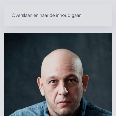
Overslaan en naar de inhoud gaan
Home
»
Producten
»
Acteurs & Figuranten
»
Mohamed B