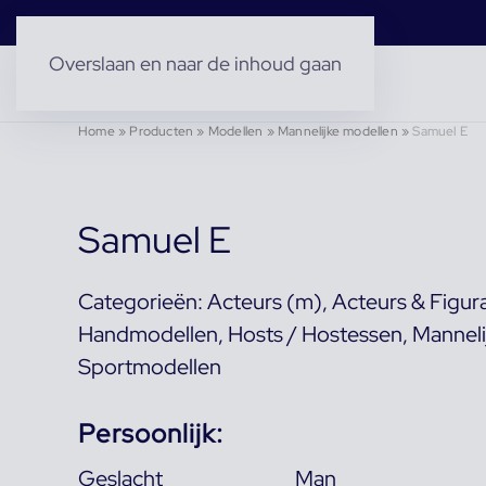
Overslaan en naar de inhoud gaan
Home
»
Producten
»
Modellen
»
Mannelijke modellen
»
Samuel E
Samuel E
Categorieën:
Acteurs (m)
,
Acteurs & Figur
Handmodellen
,
Hosts / Hostessen
,
Manneli
Sportmodellen
Persoonlijk:
Geslacht
Man