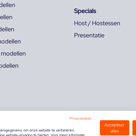
ellen
Specials
llen
Host / Hostessen
ellen
Presentatie
odellen
s modellen
odellen
Privacybeleid
Accepteer
kersgegevens, om onze website te verbeteren,
alles
ge website-ervaring te bieden. Voor meer informatie