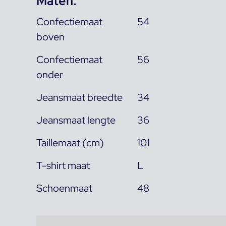
Maten:
Confectiemaat
54
boven
Confectiemaat
56
onder
Jeansmaat breedte
34
Jeansmaat lengte
36
Taillemaat (cm)
101
T-shirt maat
L
Schoenmaat
48