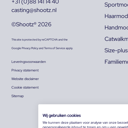
+31 (0)88 141 14 40
Sportmod
casting@shootz.nl
Haarmode
©Shootz® 2026
Handmod
Catwalkm
This site is protected by reCAPTCHA and the
Google
Privacy Policy
and
Terms of Service
apply.
Size-plu
Familiem
Leveringsvoorwaarden
Privacy statement
Website disclaimer
Cookie statement
Sitemap
Wij gebruiken cookies
We kunnen deze plaatsen voor analyse van onze bezoe
gepersonaliseerde inhoud te tonen en om u een geweldi