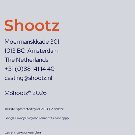
Moermanskkade 301
1013 BC Amsterdam
The Netherlands
+31 (0)88 141 14 40
casting@shootz.nl
©Shootz® 2026
This site is protected by reCAPTCHA and the
Google
Privacy Policy
and
Terms of Service
apply.
Leveringsvoorwaarden