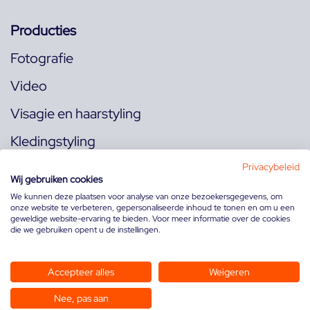
Producties
Fotografie
Video
Visagie en haarstyling
Kledingstyling
Locaties
Privacybeleid
Wij gebruiken cookies
We kunnen deze plaatsen voor analyse van onze bezoekersgegevens, om
onze website te verbeteren, gepersonaliseerde inhoud te tonen en om u een
Volg ons op:
geweldige website-ervaring te bieden. Voor meer informatie over de cookies
die we gebruiken opent u de instellingen.
Accepteer alles
Weigeren
Nee, pas aan